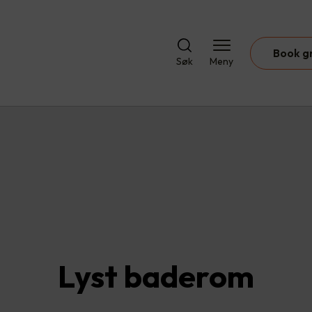
Book g
Søk
Meny
Lyst baderom