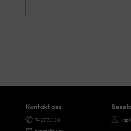
Kontakt oss
Besøk
74 27 30 00
Kapt
post@eltric.no