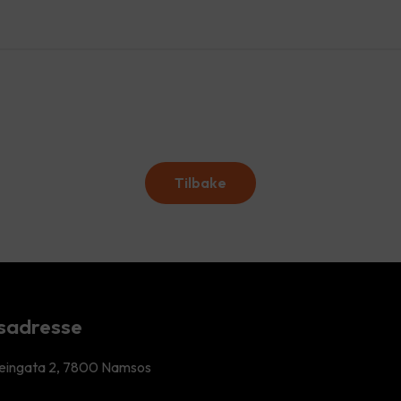
Tilbake
sadresse
eingata 2, 7800 Namsos