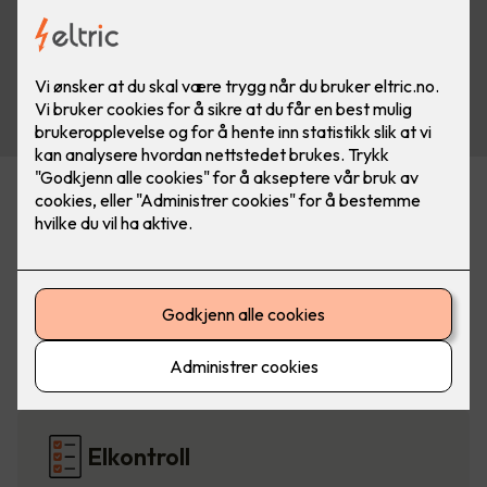
Belysning
Elbillading
Elkontroll