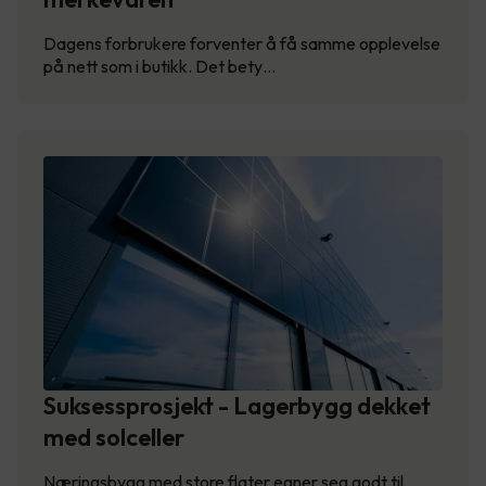
Dagens forbrukere forventer å få samme opplevelse
på nett som i butikk. Det bety…
Suksessprosjekt - Lagerbygg dekket
med solceller
Næringsbygg med store flater egner seg godt til