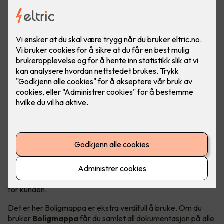
Mange håndverkere kan ha en tendens til å ville bruke så lite
tid på dokumentasjon som mulig, spesielt på små prosjekter
- men å ha papirene i orden gir verdi for både bedriften og
for kunden.
Det er her Boligmappa er ekstra verdifull å bruke. Om du
bruker
Boligmappa
får du samlet all dokumentasjon på alle