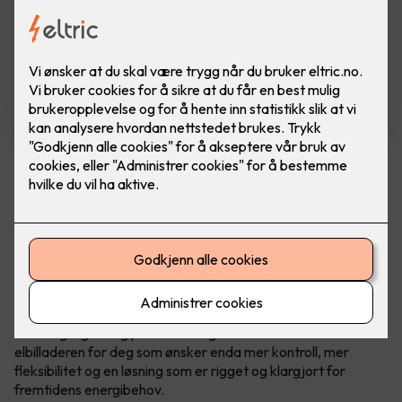
Zaptec Go 2
En videreutvikling av ladeboksen Zaptec Go -
som tar alt det gode fra originalen, og løfter
det ett hakk opp.
Ladeenheten kommer med en omfattende oppgradering av
maskinvaren, som blant annet muliggjør integrasjon av
solenergi og lading på både 1- og 3-faser. Dette er
elbilladeren for deg som ønsker enda mer kontroll, mer
fleksibilitet og en løsning som er rigget og klargjort for
fremtidens energibehov.