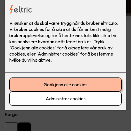
10 stk hvite LED downlights
rehab inkl. LED dimmer
Ferdig montert - Junistar ECO 2700 m/ LED
dimmer, fra SG Armaturen. Farge: Hvit
Flott LED downlight med 42 graders spredning og 30
graders vipp i to retninger til innendørs bruke, inkl. LED
dimmer. Inkludert montering.
Farge