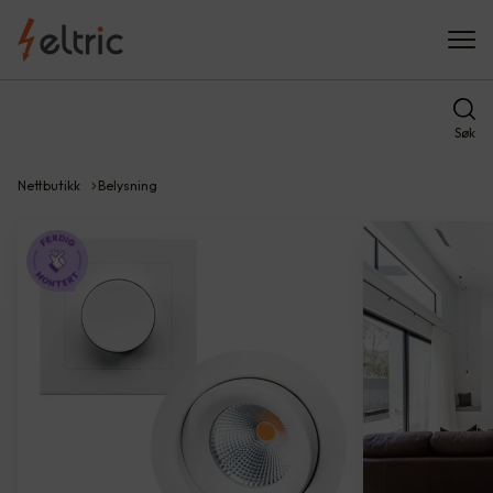
Søk
Nettbutikk
Belysning