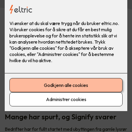
Utskifting av lysrør - hva har dette å si for din bedrift?
Mange har spurt, og Signify svarer
Bedrifter har for fullt startet med ubyttingen fra gamle lysrør