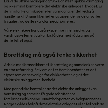
Da vil de utføre målinger og funksjonstest, sjekke varmgang
og ikke minst kontrollere det elektriske anlegget i bygget. Er
det mistanke om skader eller varmgang, er det viktig å
handle raskt. Brannsikkerhet er avgjørende for de ansattes
trygghet, og dette skal aldri nedprioriteres.
Våre elektrikere har også ekspertise innen nødlys og
varslingssystemer, og kan bistå deg med rådgivning på
dette feltet også.
Borettslag må også tenke sikkerhet
Arbeid med brannsikkerhet i borettslag og sameier kan være
en stor utfordring. Selv om det er flere boenheter er det
styret som er ansvarlige for elsikkerheten og at det
elektriske anlegget er i henhold.
Med periodiske kontroller av det elektriske anlegget kan
borettslag og sameier få gode rabatter hos
forsikringsselskapene. Rundt halvparten av boligbrannene i
Norge skyldes feil på det elektriske anlegget eller feil bruk av