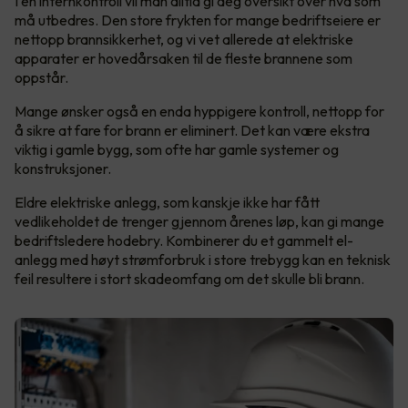
I en internkontroll vil man alltid gi deg oversikt over hva som
må utbedres. Den store frykten for mange bedriftseiere er
nettopp brannsikkerhet, og vi vet allerede at elektriske
apparater er hovedårsaken til de fleste brannene som
oppstår.
Mange ønsker også en enda hyppigere kontroll, nettopp for
å sikre at fare for brann er eliminert. Det kan være ekstra
viktig i gamle bygg, som ofte har gamle systemer og
konstruksjoner.
Eldre elektriske anlegg, som kanskje ikke har fått
vedlikeholdet de trenger gjennom årenes løp, kan gi mange
bedriftsledere hodebry. Kombinerer du et gammelt el-
anlegg med høyt strømforbruk i store trebygg kan en teknisk
feil resultere i stort skadeomfang om det skulle bli brann.