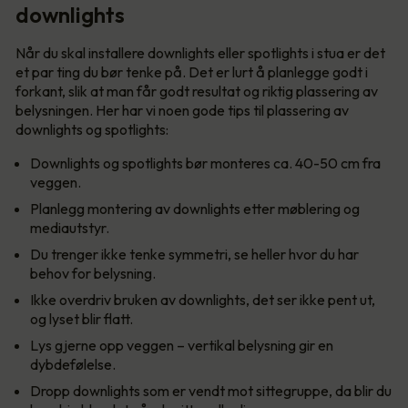
downlights
Når du skal installere downlights eller spotlights i stua er det
et par ting du bør tenke på. Det er lurt å planlegge godt i
forkant, slik at man får godt resultat og riktig plassering av
belysningen. Her har vi noen gode tips til plassering av
downlights og spotlights:
Downlights og spotlights bør monteres ca. 40-50 cm fra
veggen.
Planlegg montering av downlights etter møblering og
mediautstyr.
Du trenger ikke tenke symmetri, se heller hvor du har
behov for belysning.
Ikke overdriv bruken av downlights, det ser ikke pent ut,
og lyset blir flatt.
Lys gjerne opp veggen – vertikal belysning gir en
dybdefølelse.
Dropp downlights som er vendt mot sittegruppe, da blir du