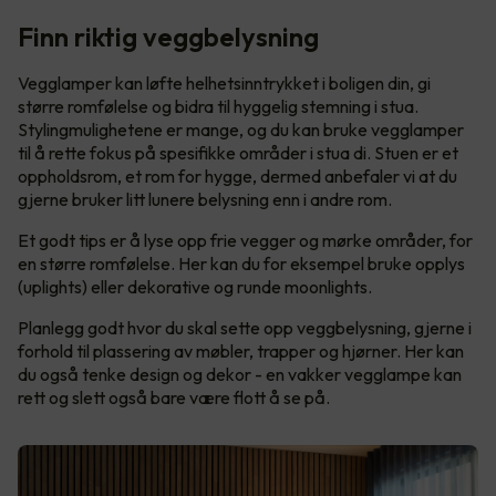
Finn riktig veggbelysning
Vegglamper kan løfte helhetsinntrykket i boligen din, gi
større romfølelse og bidra til hyggelig stemning i stua.
Stylingmulighetene er mange, og du kan bruke vegglamper
til å rette fokus på spesifikke områder i stua di. Stuen er et
oppholdsrom, et rom for hygge, dermed anbefaler vi at du
gjerne bruker litt lunere belysning enn i andre rom.
Et godt tips er å lyse opp frie vegger og mørke områder, for
en større romfølelse. Her kan du for eksempel bruke opplys
(uplights) eller dekorative og runde moonlights.
Planlegg godt hvor du skal sette opp veggbelysning, gjerne i
forhold til plassering av møbler, trapper og hjørner. Her kan
du også tenke design og dekor - en vakker vegglampe kan
rett og slett også bare være flott å se på.