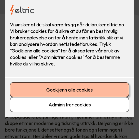
Belysning gjør mye for et rom, det skaper soner og
atmosfære. Med belysning er det kun fantasien som
stopper deg. Bilde: SG
Å oppgradere belysningen kan gi hjemmet ditt et nytt løft og
skape et mer moderne og tidsriktig uttrykk. Belysning er ikke
bare funksjonelt, det setter også tonen og stemningen i
ethvert rom. Her deler vi noen gode tips til hvordan du kan