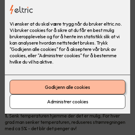
Ingen liker høye strømregninger!
Gode slumper av regningen kan faktisk kuttes ned på, og det
uten å senke livskvaliteten. Vil du vite hvordan du enkelt kan
få en lavere strømregning? Les våre 20 geniale tips under.
1.
Senk temperaturen hjemme der det er mulig. For hver
grad man senker temperaturen, reduseres strømregningen
med ca 5% - det blir det penger av!