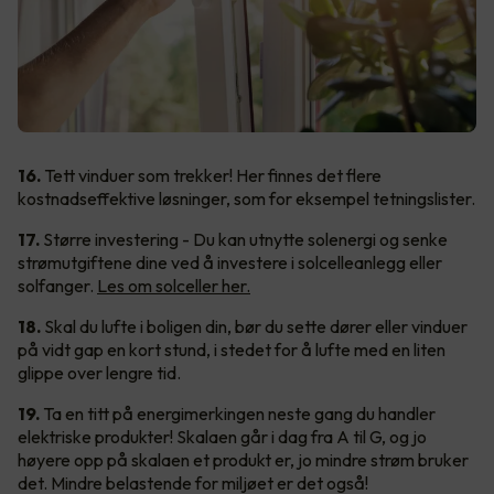
16.
Tett vinduer som trekker! Her finnes det flere
kostnadseffektive løsninger, som for eksempel tetningslister.
17.
Større investering - Du kan utnytte solenergi og senke
strømutgiftene dine ved å investere i solcelleanlegg eller
solfanger.
Les om solceller her.
18.
Skal du lufte i boligen din, bør du sette dører eller vinduer
på vidt gap en kort stund, i stedet for å lufte med en liten
glippe over lengre tid.
19.
Ta en titt på energimerkingen neste gang du handler
elektriske produkter! Skalaen går i dag fra A til G, og jo
høyere opp på skalaen et produkt er, jo mindre strøm bruker
det. Mindre belastende for miljøet er det også!