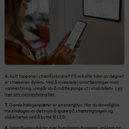
6.
Kutt toppene i strømforbruket! På enkelte tider av døgnet
er strømmen dyrere. Ved å investere i smartløsninger med
varmestyring, unngår du å måtte punge ut i «rushtiden».
Les
mer om varmestyring her.
7.
Gamle halogenpærer er en energityv. Har du downlights
med halogen er det mye å spare på strømregningen og
sikkerheten ved å bytte til LED.
8.
Smarthusprodukter gjør hverdagen tryggere, enklere og