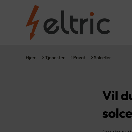
Hjem
Tjenester
Privat
Solceller
Vil 
solce
Som eier av et 