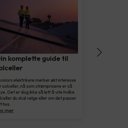
in komplette guide til
olceller
konors elektrikere merker økt interesse
r solceller, nå som strømprisene er så
ye. Det er dog ikke så lett å vite hvilke
lceller du skal velge eller om det passer
tt hus.
es mer