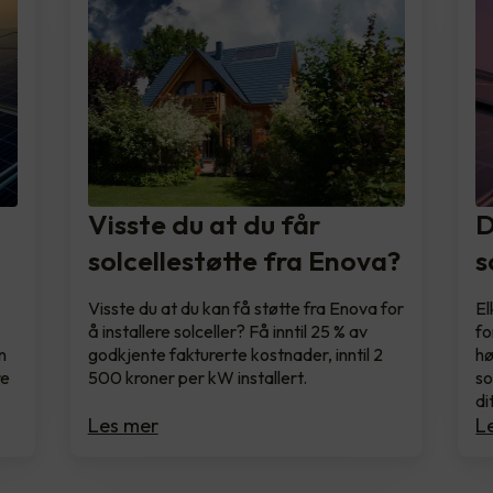
Visste du at du får
D
solcellestøtte fra Enova?
s
Visste du at du kan få støtte fra Enova for
El
å installere solceller? Få inntil 25 % av
fo
n
godkjente fakturerte kostnader, inntil 2
hø
re
500 kroner per kW installert.
so
di
Les mer
L