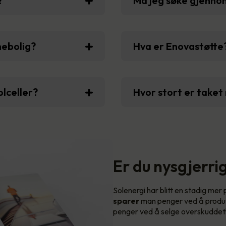
?
Må jeg søke gjenn
nebolig?
Hva er Enovastøtte
olceller?
Hvor stort er taket 
Er du nysgjerrig
Solenergi har blitt en stadig mer
sparer
man penger ved å produs
penger ved å selge overskuddet