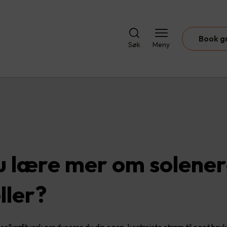
Book g
Søk
Meny
du lære mer om solener
ller?
solkraftverk produserer du din egen, kortreiste strøm til eget bruk