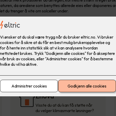
naturen, da arealene som benyttes allerede eies eller disponeres av
t du trenger å vite om solceller under.
Solcellestøtte fra
Enova
Visste du at du kan få støtte når
du velger klimasmarte løsninger?