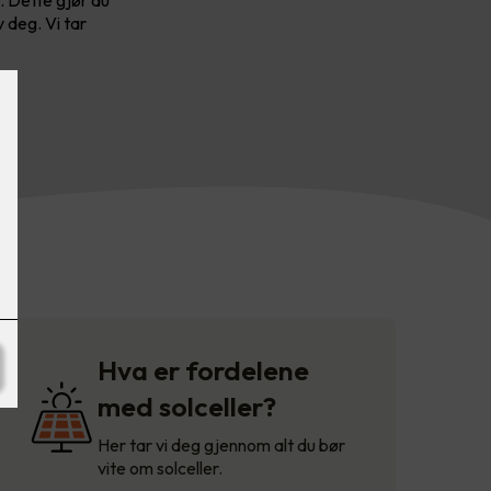
 deg. Vi tar
Hva er fordelene
med solceller?
Her tar vi deg gjennom alt du bør
vite om solceller.