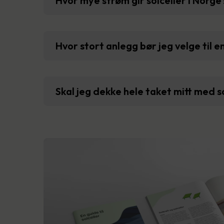
Hvor mye strøm gir solceller i Norge
Hvor stort anlegg bør jeg velge til e
Skal jeg dekke hele taket mitt med s