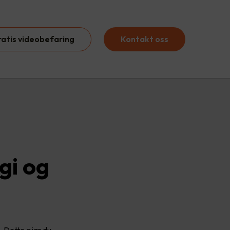
ratis videobefaring
Kontakt oss
gi og
. Dette gjør du