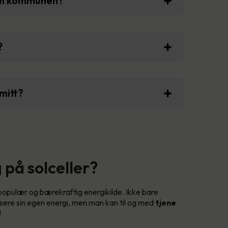
om kommunen?
?
mitt?
 på solceller?
 populær og bærekraftig energikilde. Ikke bare
ere sin egen energi, men man kan til og med
tjene
!