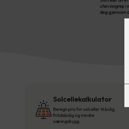
uten inngrep i 
deg gjennom de
Solcellekalkulator
Beregn pris for solceller til bolig,
fritidsbolig og mindre
næringsbygg.