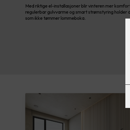
Med riktige el-installasjoner blir vinteren mer komfo
regulerbar gulvvarme og smart strømstyring holder 
som ikke tømmer lommeboka.