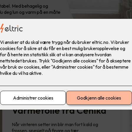
rtabel. Med behagelig og
du deg lun og varm på en måte
Varmefolie fra Cenika
Når vinteren setter inn blir man fort kald og
frossen, spesielt på fingre og tær.