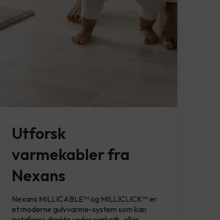
Utforsk
varmekabler fra
Nexans
Nexans MILLICABLE™ og MILLICLICK™ er
et moderne gulvvarme-system som kan
installeres direkte under parkett- eller