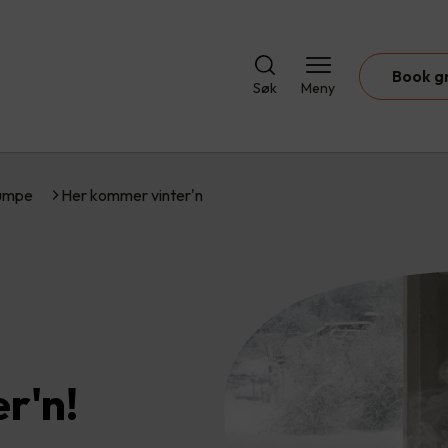
Book g
Søk
Meny
umpe
Her kommer vinter'n
r'n!