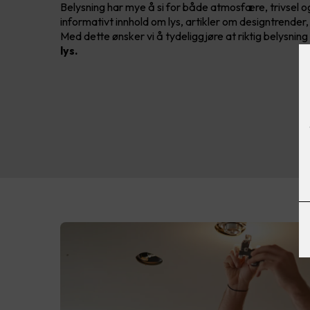
Belysning har mye å si for både atmosfære, trivsel og
informativt innhold om lys, artikler om designtrender,
Med dette ønsker vi å tydeliggjøre at riktig belysnin
lys.