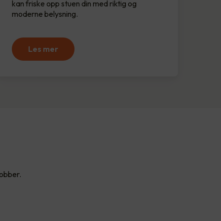
kan friske opp stuen din med riktig og
moderne belysning.
Les mer
jobber.