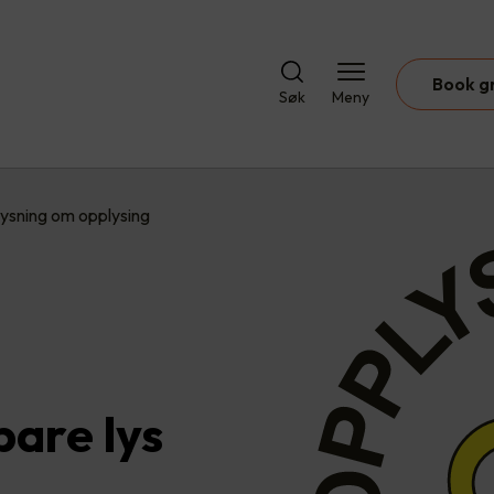
Book g
Søk
Meny
ysning om opplysing
bare lys