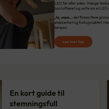
LED før eller siden. Mange tenker
lysstoffrøret og sette inn et LED-r
Ja, men...
det finnes flere grunne
elsikkerhet og funksjonalitet. He
lampen.
Les mer her
En kort guide til
stemningsfull