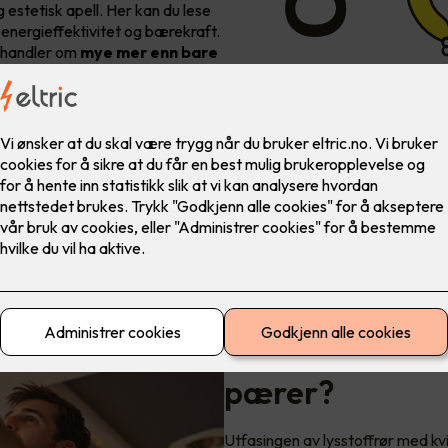
 estetisk apell. Her kan du lese
 energieffektivitet og bærekraft.
g handler om
mye
mer enn bare
LED-lys: er det 
pærer?
Utfasingen av lysstoffrør med kvik