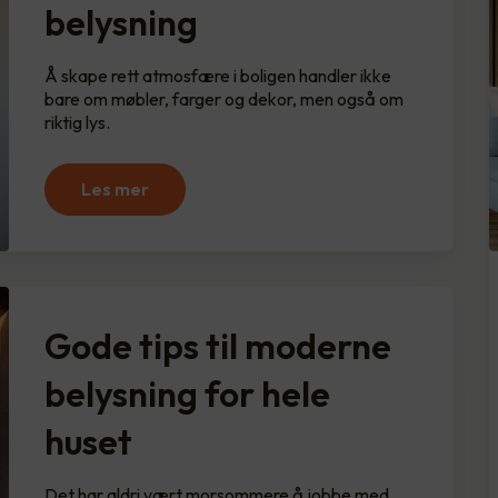
belysning
Å skape rett atmosfære i boligen handler ikke
bare om møbler, farger og dekor, men også om
riktig lys.
Les mer
Gode tips til moderne
belysning for hele
huset
Det har aldri vært morsommere å jobbe med