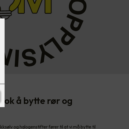
nok å bytte rør og
ksølv og halogenstifter fører til at vi må bytte til