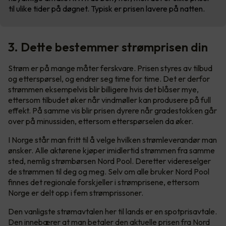
til ulike tider på døgnet. Typisk er prisen lavere på natten.
3. Dette bestemmer strømprisen din
Strøm er på mange måter ferskvare. Prisen styres av tilbud
og etterspørsel, og endrer seg time for time. Det er derfor
strømmen eksempelvis blir billigere hvis det blåser mye,
ettersom tilbudet øker når vindmøller kan produsere på full
effekt. På samme vis blir prisen dyrere når gradestokken går
over på minussiden, ettersom etterspørselen da øker.
I Norge står man fritt til å velge hvilken strømleverandør man
ønsker. Alle aktørene kjøper imidlertid strømmen fra samme
sted, nemlig strømbørsen Nord Pool. Deretter videreselger
de strømmen til deg og meg. Selv om alle bruker Nord Pool
finnes det regionale forskjeller i strømprisene, ettersom
Norge er delt opp i fem strømprissoner.
Den vanligste strømavtalen her til lands er en spotprisavtale.
Den innebærer at man betaler den aktuelle prisen fra Nord