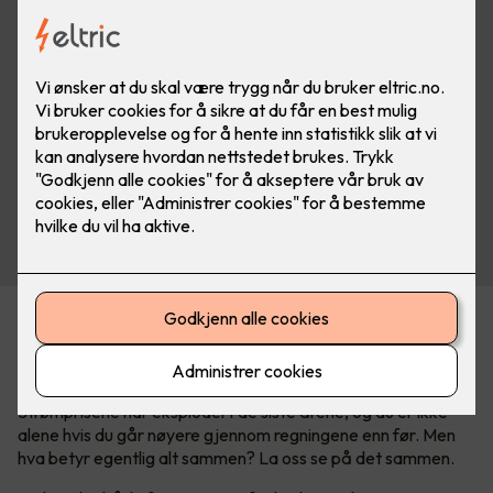
Kan være tricky å forstå
strømregningen
Strømprisene har eksplodert de siste årene, og du er ikke
alene hvis du går nøyere gjennom regningene enn før. Men
hva betyr egentlig alt sammen? La oss se på det sammen.