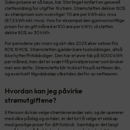
Siden prisene er så høye, har Stortinget innført en generell
støtteordning for utgifter til strøm. Strømstøtten dekker 80%
av strømprisen som overstiger 70 øre per kWh eks. mva
(87,5 kWh inkl. mva). Hvis for eksempel den gjennomsnittlige
prisen for en gitt måned er100 øre per kWH, vil støtten
dekke 80% av 30 kWh.
For periodene jan-mars og okt-des 2023 øker satsen fra
80% til 90%. Strømstøtten gjelder bare husholdninger, altså
ikke hytter/fritidsboliger. Den har et øvre tak på 5000 kWh
per måned, men det er svært få privatpersoner som bruker
mer enn dette. Strømstøtte blir trukket fra på nettleien din,
og eventuelt tilgodebeløp utbetales derfor av netteieren.
Hvordan kan jeg påvirke
strømutgiftene?
Ettersom du kan velge strømleverandør selv, og de opererer
med ulike påslag og avtaler, er det lurt å velge et selskap
med gunstige priser for ditt forbruk. Samtidig er det langt