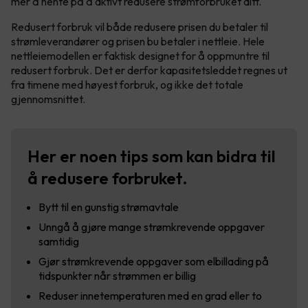
mer å hente på å aktivt redusere strømforbruket ditt.
Redusert forbruk vil både redusere prisen du betaler til
strømleverandører og prisen bu betaler i nettleie. Hele
nettleiemodellen er faktisk designet for å oppmuntre til
redusert forbruk. Det er derfor kapasitetsleddet regnes ut
fra timene med høyest forbruk, og ikke det totale
gjennomsnittet.
Her er noen tips som kan bidra til
å redusere forbruket.
Bytt til en gunstig strømavtale
Unngå å gjøre mange strømkrevende oppgaver
samtidig
Gjør strømkrevende oppgaver som elbillading på
tidspunkter når strømmen er billig
Reduser innetemperaturen med en grad eller to